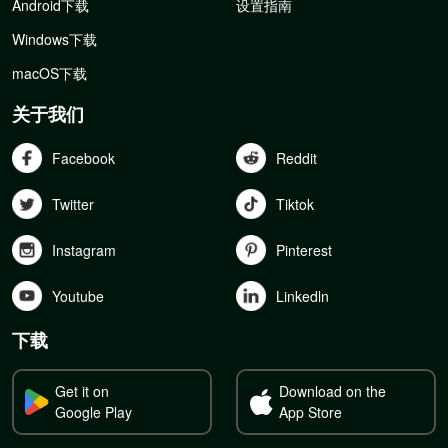
Android下载
设置指南
Windows下载
macOS下载
关于我们
Facebook
Reddit
Twitter
Tiktok
Instagram
Pinterest
Youtube
Linkedln
下载
Get it on
Download on the
Google Play
App Store