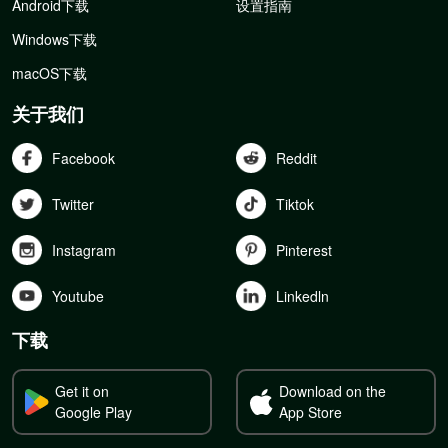
Android下载
设置指南
Windows下载
macOS下载
关于我们
Facebook
Reddit
Twitter
Tiktok
Instagram
Pinterest
Youtube
Linkedln
下载
Get it on
Download on the
Google Play
App Store