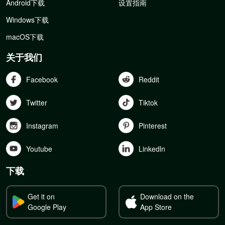
Android下载
设置指南
Windows下载
macOS下载
关于我们
Facebook
Reddit
Twitter
Tiktok
Instagram
Pinterest
Youtube
Linkedln
下载
Get it on
Download on the
Google Play
App Store