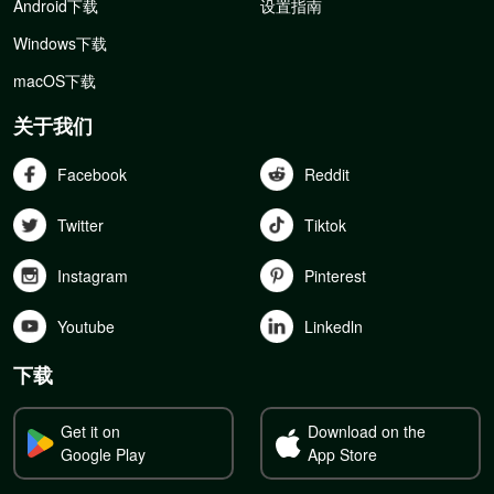
Android下载
设置指南
Windows下载
macOS下载
关于我们
Facebook
Reddit
Twitter
Tiktok
Instagram
Pinterest
Youtube
Linkedln
下载
Get it on
Download on the
Google Play
App Store