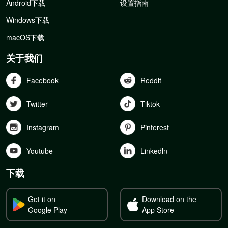
Android下载
设置指南
Windows下载
macOS下载
关于我们
Facebook
Reddit
Twitter
Tiktok
Instagram
Pinterest
Youtube
Linkedln
下载
Get it on
Download on the
Google Play
App Store