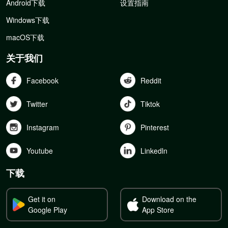
Android下载
设置指南
Windows下载
macOS下载
关于我们
Facebook
Reddit
Twitter
Tiktok
Instagram
Pinterest
Youtube
Linkedln
下载
Get it on
Download on the
Google Play
App Store