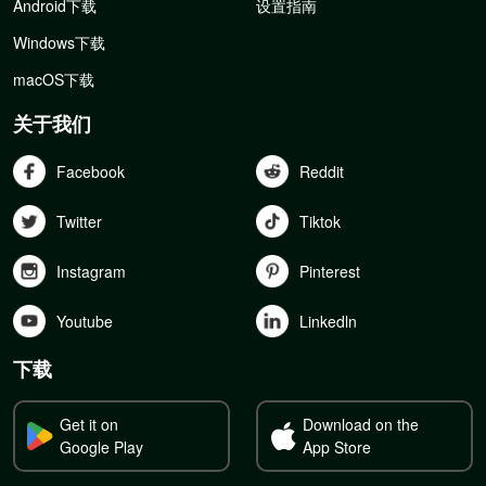
Android下载
设置指南
Windows下载
macOS下载
关于我们
Facebook
Reddit
Twitter
Tiktok
Instagram
Pinterest
Youtube
Linkedln
下载
Get it on
Download on the
Google Play
App Store