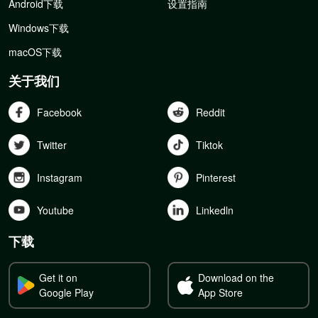
Android下载
设置指南
Windows下载
macOS下载
关于我们
Facebook
Reddit
Twitter
Tiktok
Instagram
Pinterest
Youtube
Linkedln
下载
Get it on
Download on the
Google Play
App Store