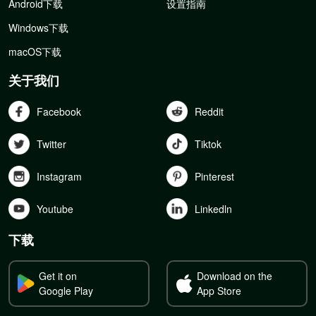
Android下载
设置指南
Windows下载
macOS下载
关于我们
Facebook
Reddit
Twitter
Tiktok
Instagram
Pinterest
Youtube
Linkedln
下载
Get it on
Download on the
Google Play
App Store