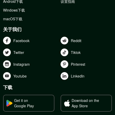
Android下载
设置指南
Windows下载
macOS下载
关于我们
Facebook
Reddit
Twitter
Tiktok
Instagram
Pinterest
Youtube
Linkedln
下载
Get it on
Download on the
Google Play
App Store