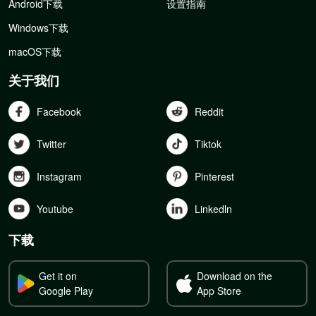
Android下载
设置指南
Windows下载
macOS下载
关于我们
Facebook
Reddit
Twitter
Tiktok
Instagram
Pinterest
Youtube
Linkedln
下载
Get it on
Download on the
Google Play
App Store